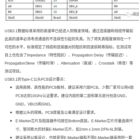
USB3.1数据标准采用的高速率已经进入到微波领域。通过连接器和线缆传输如
此高的速率必须考虑通道的不连续性引起的失真。为了将失真程度保持在一个
可控的水平，标准规定了线缆和连接器对的阻抗和回波损耗等指标。
在测试项
目上也包含了Impedance（特性阻抗）、Propagation Delay（传输延迟）、
PropagationSkew（传输时滞）、Attenuation（衰减）、Crosstalk（串音）等
测试项目。
USB3.1的Type-C公头PCB设计要点：
选用高频、高性能的PCB板材，
建议采用六层PCB。少数厂家可以用4层
PCB达到10GHz认证要求。建议内层的第二层和第五层分别走GND，
GND，VBUS和GND。
根据公头的规格，PCB厚度及公差满足设计要求。
E-Marker芯片及阻容器件均放在Bottom底层。E-Marker芯片尽量选择尺
寸、管间距大的封装E-Marker芯片，如2mm x 2mm DFN-6L封装。
建议采用公板设计，也就是带E-Marker端和不带E-Marker端采用同一套