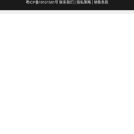
粤ICP备19101561号
联系我们
|
隐私策略
|
销售条款