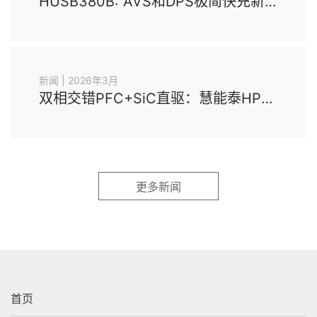
HUSB380B: AVS和DPS极简快充新标杆
新闻 | 2026年3月
双相交错PFC+SiC直驱：慧能泰HP1013A如何突破大功率电源的效率极限？
更多新闻
首页