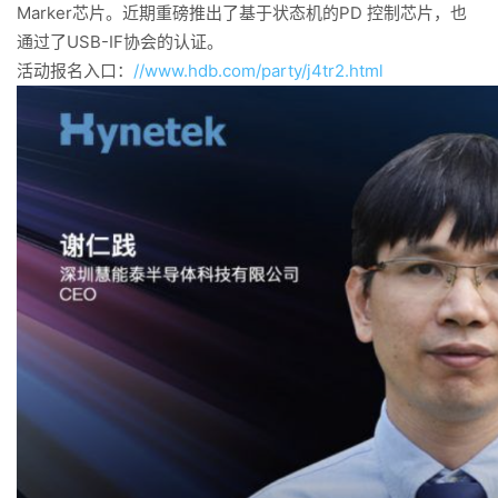
Marker
PD
芯片。近期重磅推出了基于状态机的
控制芯片，也
USB-IF
通过了
协会的认证。
//www.hdb.com/party/j4tr2.html
活动报名入口：