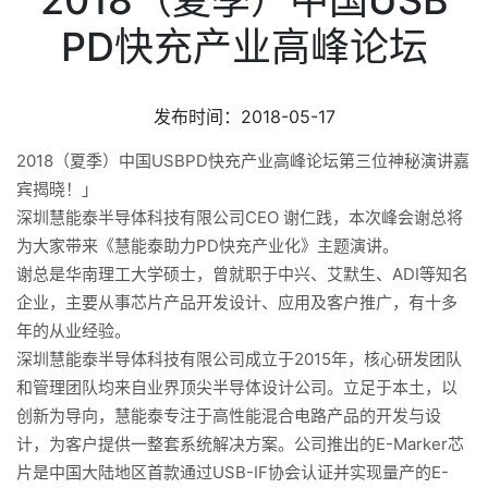
PD快充产业高峰论坛
发布时间：2018-05-17
2018
USBPD
（夏季）中国
快充产业高峰论坛第三位神秘演讲嘉
宾揭晓！」
CEO
深圳慧能泰半导体科技有限公司
谢仁践，本次峰会谢总将
PD
为大家带来《慧能泰助力
快充产业化》主题演讲。
ADI
谢总是华南理工大学硕士，曾就职于中兴、艾默生、
等知名
企业，主要从事芯片产品开发设计、应用及客户推广，有十多
年的从业经验。
2015
深圳慧能泰半导体科技有限公司成立于
年，核心研发团队
和管理团队均来自业界顶尖半导体设计公司。立足于本土，以
创新为导向，慧能泰专注于高性能混合电路产品的开发与设
E-Marker
计，为客户提供一整套系统解决方案。公司推出的
芯
USB-IF
E-
片是中国大陆地区首款通过
协会认证并实现量产的