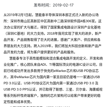
发布时间：2019-02-17
从2019年2月1日起，慧能泰半导体深圳本部正式迁入
新的办公场
：
所
深圳市南山区高新区中区高新中二路深圳软件园4栋306室。这
次办公室的扩大与搬迁，得到了国家集成电路设计深圳产业化基地
（深圳IC基地）的大力支持。2018年我司实现了很大的进步，新产
品开发、产品销售取得了巨大的进展，感谢广大客户、供应商和各
界朋友的大力支持。跨入2019年，我们将加大科技创新和新产品
产
品开发的力度
，将为客户提供更好的产品和服务。
慧能泰专注于高性能模拟和混合集成电路开发的定义、开发和商
业化推广，核心团队来自ADI、TI等国际顶尖的电源IC设计公司，目
前已经成功开发出多款用于快充的eMarker芯片和USB PD协议芯
片，其中eMarker芯片为国内第一家且目前仍是唯一一家通过USB
PD 3.0认证、USB PD协议芯片为国内第一家通过USB PD 3.0 及
USB PD 3.0 PPS认证，并已取得了联想、三星、贝尔金、海康威视
等系列标杆性终端客户，独特的芯片架构可以给客户带来更好的稳
定性能和成本优势。