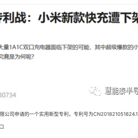
司申请的一个实用新型专利，专利号为CN20182105182
口