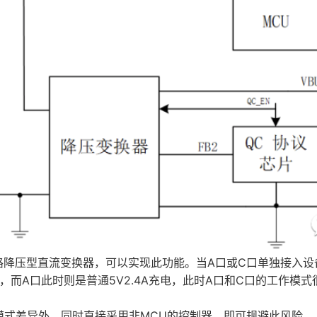
含一路降压型直流变换器，可以实现此功能。当A口或C口单独接入
出，而A口此时则是普通5V2.4A充电，此时A口和C口的工作模
模式差异外，同时直接采用非MCU的控制器，即可规避此风险。