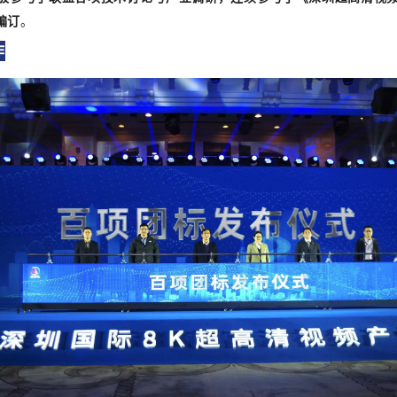
编订
。
作