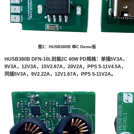
图1：HUSB380B 单C Demo板
HUSB380B DFN-10L封装2C 40W PD规格：单插5V3A，
9V3A，12V3A，15V2.67A，20V2A，PPS 5-11V4.5A，
同插5V3A，9V2.22A，12V1.67A，PPS 5-11V2A。