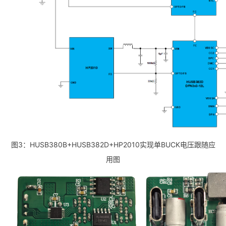
图3：HUSB380B+HUSB382D+HP2010实现单BUCK电压跟随应
用图